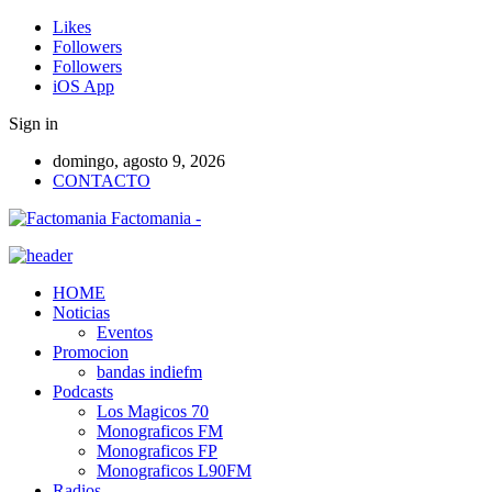
Likes
Followers
Followers
iOS App
Sign in
domingo, agosto 9, 2026
CONTACTO
Factomania -
HOME
Noticias
Eventos
Promocion
bandas indiefm
Podcasts
Los Magicos 70
Monograficos FM
Monograficos FP
Monograficos L90FM
Radios