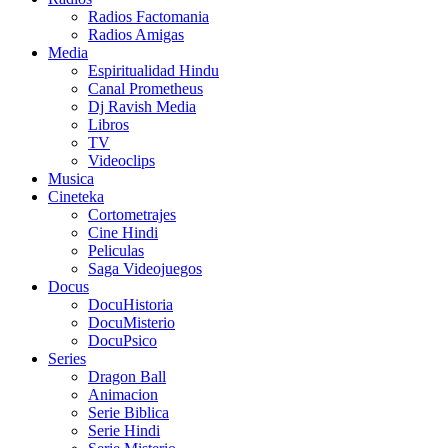
Radios Factomania
Radios Amigas
Media
Espiritualidad Hindu
Canal Prometheus
Dj Ravish Media
Libros
TV
Videoclips
Musica
Cineteka
Cortometrajes
Cine Hindi
Peliculas
Saga Videojuegos
Docus
DocuHistoria
DocuMisterio
DocuPsico
Series
Dragon Ball
Animacion
Serie Biblica
Serie Hindi