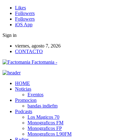
Likes
Followers
Followers
iOS App
Sign in
viernes, agosto 7, 2026
CONTACTO
Factomania -
HOME
Noticias
Eventos
Promocion
bandas indiefm
Podcasts
Los Magicos 70
Monograficos FM
Monograficos FP
Monograficos L90FM
Radios