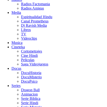
Radios Factomania
Radios Amigas
Media
Espiritualidad Hindu
Canal Prometheus
Dj Ravish Media
Libros
TV
Videoclips
Musica
Cineteka
Cortometrajes
Cine Hindi
Peliculas
Saga Videojuegos
Docus
DocuHistoria
DocuMisterio
DocuPsico
Series
Dragon Ball
Animacion
Serie Biblica
Serie Hindi