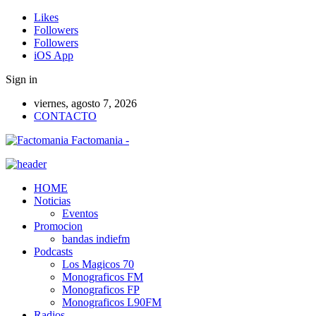
Likes
Followers
Followers
iOS App
Sign in
viernes, agosto 7, 2026
CONTACTO
Factomania -
HOME
Noticias
Eventos
Promocion
bandas indiefm
Podcasts
Los Magicos 70
Monograficos FM
Monograficos FP
Monograficos L90FM
Radios