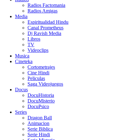
Radios Factomania
Radios Amigas
Media
Espiritualidad Hindu
Canal Prometheus
Dj Ravish Media
Libros
TV
Videoclips
Musica
Cineteka
Cortometrajes
Cine Hindi
Peliculas
Saga Videojuegos
Docus
DocuHistoria
DocuMisterio
DocuPsico
Series
Dragon Ball
Animacion
Serie Biblica
Serie Hindi