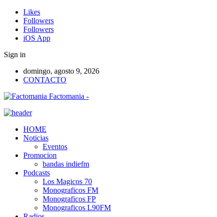
Likes
Followers
Followers
iOS App
Sign in
domingo, agosto 9, 2026
CONTACTO
Factomania -
HOME
Noticias
Eventos
Promocion
bandas indiefm
Podcasts
Los Magicos 70
Monograficos FM
Monograficos FP
Monograficos L90FM
Radios