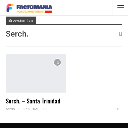
Browsing Tag
Serch.
Serch. – Santa Trinidad
Admin
Jun 6, 2026
0
0