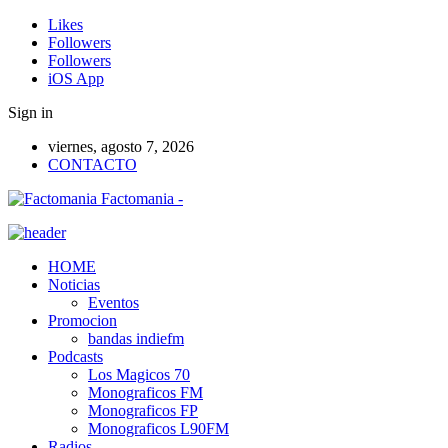
Likes
Followers
Followers
iOS App
Sign in
viernes, agosto 7, 2026
CONTACTO
Factomania -
HOME
Noticias
Eventos
Promocion
bandas indiefm
Podcasts
Los Magicos 70
Monograficos FM
Monograficos FP
Monograficos L90FM
Radios