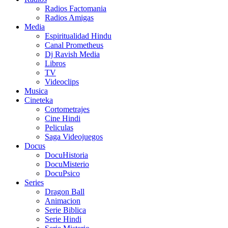
Radios Factomania
Radios Amigas
Media
Espiritualidad Hindu
Canal Prometheus
Dj Ravish Media
Libros
TV
Videoclips
Musica
Cineteka
Cortometrajes
Cine Hindi
Peliculas
Saga Videojuegos
Docus
DocuHistoria
DocuMisterio
DocuPsico
Series
Dragon Ball
Animacion
Serie Biblica
Serie Hindi