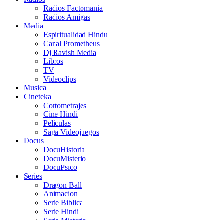
Radios Factomania
Radios Amigas
Media
Espiritualidad Hindu
Canal Prometheus
Dj Ravish Media
Libros
TV
Videoclips
Musica
Cineteka
Cortometrajes
Cine Hindi
Peliculas
Saga Videojuegos
Docus
DocuHistoria
DocuMisterio
DocuPsico
Series
Dragon Ball
Animacion
Serie Biblica
Serie Hindi