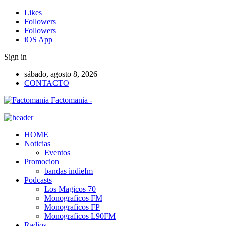
Likes
Followers
Followers
iOS App
Sign in
sábado, agosto 8, 2026
CONTACTO
Factomania -
HOME
Noticias
Eventos
Promocion
bandas indiefm
Podcasts
Los Magicos 70
Monograficos FM
Monograficos FP
Monograficos L90FM
Radios