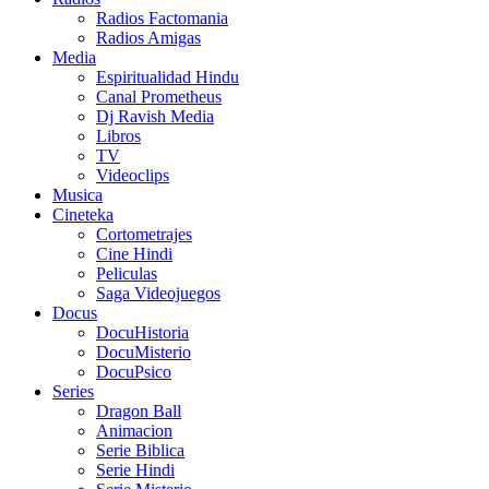
Radios Factomania
Radios Amigas
Media
Espiritualidad Hindu
Canal Prometheus
Dj Ravish Media
Libros
TV
Videoclips
Musica
Cineteka
Cortometrajes
Cine Hindi
Peliculas
Saga Videojuegos
Docus
DocuHistoria
DocuMisterio
DocuPsico
Series
Dragon Ball
Animacion
Serie Biblica
Serie Hindi