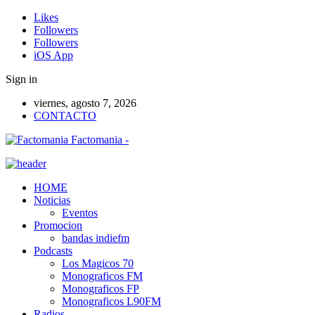
Likes
Followers
Followers
iOS App
Sign in
viernes, agosto 7, 2026
CONTACTO
Factomania -
HOME
Noticias
Eventos
Promocion
bandas indiefm
Podcasts
Los Magicos 70
Monograficos FM
Monograficos FP
Monograficos L90FM
Radios