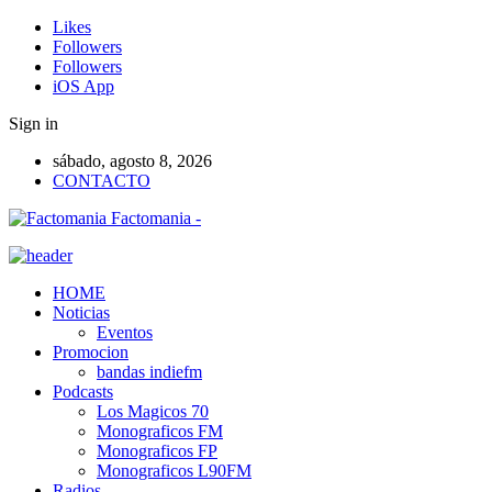
Likes
Followers
Followers
iOS App
Sign in
sábado, agosto 8, 2026
CONTACTO
Factomania -
HOME
Noticias
Eventos
Promocion
bandas indiefm
Podcasts
Los Magicos 70
Monograficos FM
Monograficos FP
Monograficos L90FM
Radios