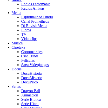
Radios Factomania
Radios Amigas
Media
Espiritualidad Hindu
Canal Prometheus
Dj Ravish Media
Libros
TV
Videoclips
Musica
Cineteka
Cortometrajes
Cine Hindi
Peliculas
Saga Videojuegos
Docus
DocuHistoria
DocuMisterio
DocuPsico
Series
Dragon Ball
Animacion
Serie Biblica
Serie Hindi