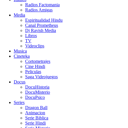
Radios Factomania
Radios Amigas
Media
Espiritualidad Hindu
Canal Prometheus
Dj Ravish Media
Libros
TV
Videoclips
Musica
Cineteka
Cortometrajes
Cine Hindi
Peliculas
Saga Videojuegos
Docus
DocuHistoria
DocuMisterio
DocuPsico
Series
Dragon Ball
Animacion
Serie Biblica
Serie Hindi