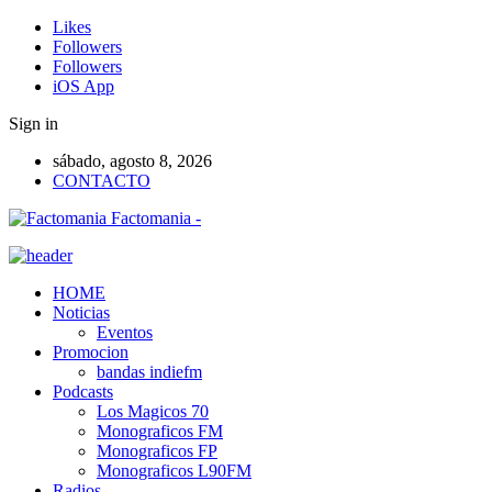
Likes
Followers
Followers
iOS App
Sign in
sábado, agosto 8, 2026
CONTACTO
Factomania -
HOME
Noticias
Eventos
Promocion
bandas indiefm
Podcasts
Los Magicos 70
Monograficos FM
Monograficos FP
Monograficos L90FM
Radios