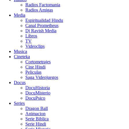
Radios Factomania
Radios Amigas
Media
Espiritualidad Hindu
Canal Prometheus
Dj Ravish Media
Libros
TV
Videoclips
Musica
Cineteka
Cortometrajes
Cine Hindi
Peliculas
Saga Videojuegos
Docus
DocuHistoria
DocuMisterio
DocuPsico
Series
Dragon Ball
Animacion
Serie Biblica
Serie Hindi