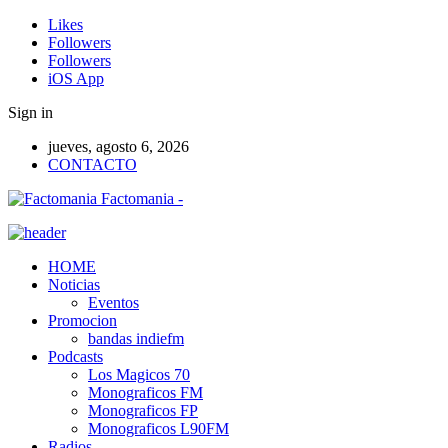
Likes
Followers
Followers
iOS App
Sign in
jueves, agosto 6, 2026
CONTACTO
Factomania -
HOME
Noticias
Eventos
Promocion
bandas indiefm
Podcasts
Los Magicos 70
Monograficos FM
Monograficos FP
Monograficos L90FM
Radios