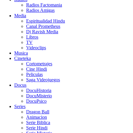
Radios Factomania
Radios Amigas
Media
Espiritualidad Hindu
Canal Prometheus
Dj Ravish Media
Libros
TV
Videoclips
Musica
Cineteka
Cortometrajes
Cine Hindi
Peliculas
Saga Videojuegos
Docus
DocuHistoria
DocuMisterio
DocuPsico
Series
Dragon Ball
Animacion
Serie Biblica
Serie Hindi