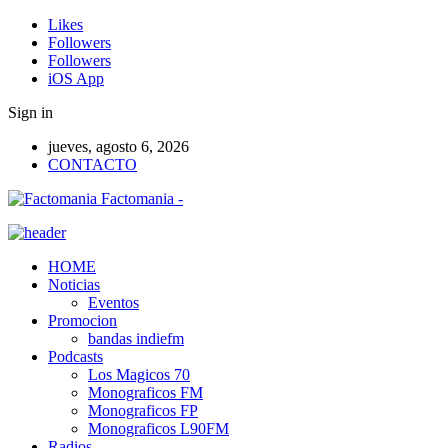
Likes
Followers
Followers
iOS App
Sign in
jueves, agosto 6, 2026
CONTACTO
Factomania -
HOME
Noticias
Eventos
Promocion
bandas indiefm
Podcasts
Los Magicos 70
Monograficos FM
Monograficos FP
Monograficos L90FM
Radios