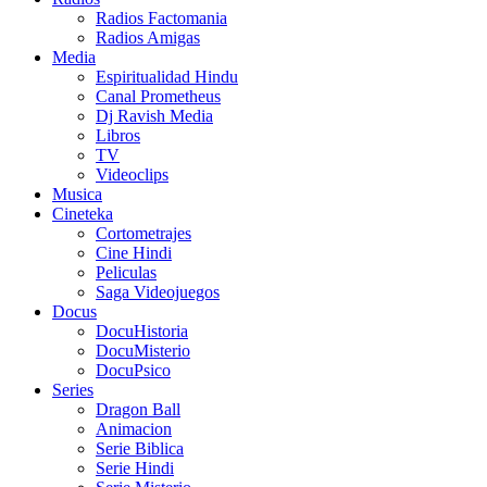
Radios Factomania
Radios Amigas
Media
Espiritualidad Hindu
Canal Prometheus
Dj Ravish Media
Libros
TV
Videoclips
Musica
Cineteka
Cortometrajes
Cine Hindi
Peliculas
Saga Videojuegos
Docus
DocuHistoria
DocuMisterio
DocuPsico
Series
Dragon Ball
Animacion
Serie Biblica
Serie Hindi