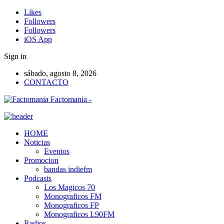
Likes
Followers
Followers
iOS App
Sign in
sábado, agosto 8, 2026
CONTACTO
Factomania -
HOME
Noticias
Eventos
Promocion
bandas indiefm
Podcasts
Los Magicos 70
Monograficos FM
Monograficos FP
Monograficos L90FM
Radios