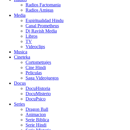
Radios Factomania
Radios Amigas
Media
Espiritualidad Hindu
Canal Prometheus
Dj Ravish Media
Libros
TV
Videoclips
Musica
Cineteka
Cortometrajes
Cine Hindi
Peliculas
Saga Videojuegos
Docus
DocuHistoria
DocuMisterio
DocuPsico
Series
Dragon Ball
Animacion
Serie Biblica
Serie Hindi