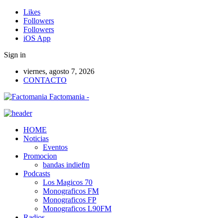
Likes
Followers
Followers
iOS App
Sign in
viernes, agosto 7, 2026
CONTACTO
Factomania -
HOME
Noticias
Eventos
Promocion
bandas indiefm
Podcasts
Los Magicos 70
Monograficos FM
Monograficos FP
Monograficos L90FM
Radios