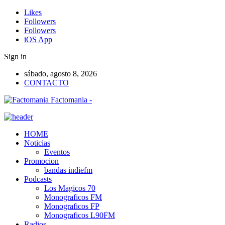
Likes
Followers
Followers
iOS App
Sign in
sábado, agosto 8, 2026
CONTACTO
Factomania -
HOME
Noticias
Eventos
Promocion
bandas indiefm
Podcasts
Los Magicos 70
Monograficos FM
Monograficos FP
Monograficos L90FM
Radios