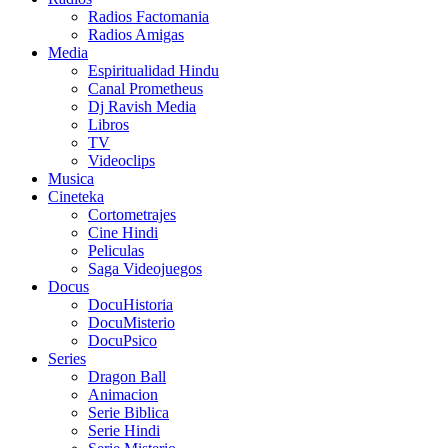
Radios Factomania
Radios Amigas
Media
Espiritualidad Hindu
Canal Prometheus
Dj Ravish Media
Libros
TV
Videoclips
Musica
Cineteka
Cortometrajes
Cine Hindi
Peliculas
Saga Videojuegos
Docus
DocuHistoria
DocuMisterio
DocuPsico
Series
Dragon Ball
Animacion
Serie Biblica
Serie Hindi