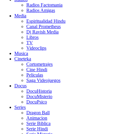
Radios Factomania
Radios Amigas
Media
Espiritualidad Hindu
Canal Prometheus
Dj Ravish Media
Libros
TV
Videoclips
Musica
Cineteka
Cortometrajes
Cine Hindi
Peliculas
Saga Videojuegos
Docus
DocuHistoria
DocuMisterio
DocuPsico
Series
Dragon Ball
Animacion
Serie Biblica
Serie Hindi