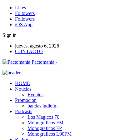
Likes
Followers
Followers
iOS App
Sign in
jueves, agosto 6, 2026
CONTACTO
Factomania -
HOME
Noticias
Eventos
Promocion
bandas indiefm
Podcasts
Los Magicos 70
Monograficos FM
Monograficos FP
Monograficos L90FM
Radios