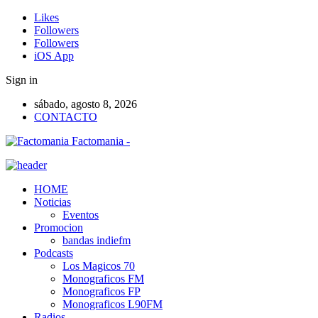
Likes
Followers
Followers
iOS App
Sign in
sábado, agosto 8, 2026
CONTACTO
Factomania -
HOME
Noticias
Eventos
Promocion
bandas indiefm
Podcasts
Los Magicos 70
Monograficos FM
Monograficos FP
Monograficos L90FM
Radios