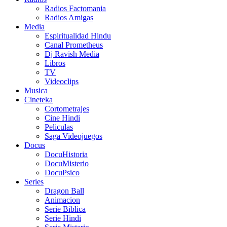
Radios Factomania
Radios Amigas
Media
Espiritualidad Hindu
Canal Prometheus
Dj Ravish Media
Libros
TV
Videoclips
Musica
Cineteka
Cortometrajes
Cine Hindi
Peliculas
Saga Videojuegos
Docus
DocuHistoria
DocuMisterio
DocuPsico
Series
Dragon Ball
Animacion
Serie Biblica
Serie Hindi