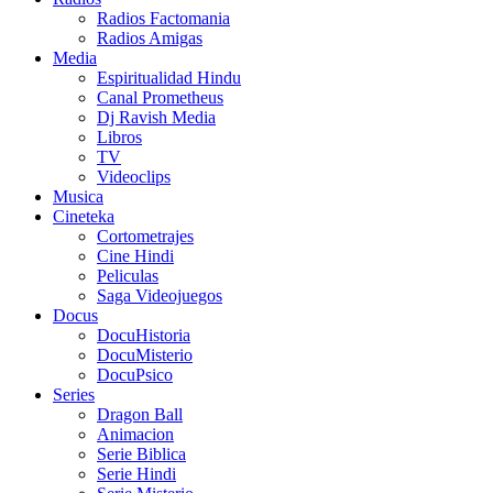
Radios Factomania
Radios Amigas
Media
Espiritualidad Hindu
Canal Prometheus
Dj Ravish Media
Libros
TV
Videoclips
Musica
Cineteka
Cortometrajes
Cine Hindi
Peliculas
Saga Videojuegos
Docus
DocuHistoria
DocuMisterio
DocuPsico
Series
Dragon Ball
Animacion
Serie Biblica
Serie Hindi