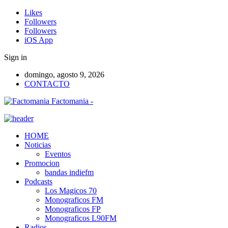
Likes
Followers
Followers
iOS App
Sign in
domingo, agosto 9, 2026
CONTACTO
Factomania -
HOME
Noticias
Eventos
Promocion
bandas indiefm
Podcasts
Los Magicos 70
Monograficos FM
Monograficos FP
Monograficos L90FM
Radios