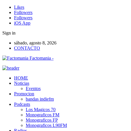
Likes
Followers
Followers
iOS App
Sign in
sábado, agosto 8, 2026
CONTACTO
Factomania -
HOME
Noticias
Eventos
Promocion
bandas indiefm
Podcasts
Los Magicos 70
Monograficos FM
Monograficos FP
Monograficos L90FM
Radios