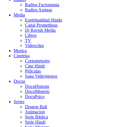
Radios Factomania
Radios Amigas
Media
Espiritualidad Hindu
Canal Prometheus
Dj Ravish Media
Libros
TV
Videoclips
Musica
Cineteka
Cortometrajes
Cine Hindi
Peliculas
Saga Videojuegos
Docus
DocuHistoria
DocuMisterio
DocuPsico
Series
Dragon Ball
Animacion
Serie Biblica
Serie Hindi