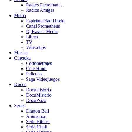
Radios Factomania
Radios Amigas
Media
Espiritualidad Hindu
Canal Prometheus
Dj Ravish Media
Libros
TV
Videoclips
Musica
Cineteka
Cortometrajes
Cine Hindi
Peliculas
Saga Videojuegos
Docus
DocuHistoria
DocuMisterio
DocuPsico
Series
Dragon Ball
Animacion
Serie Biblica
Serie Hindi