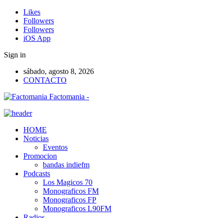
Likes
Followers
Followers
iOS App
Sign in
sábado, agosto 8, 2026
CONTACTO
Factomania -
HOME
Noticias
Eventos
Promocion
bandas indiefm
Podcasts
Los Magicos 70
Monograficos FM
Monograficos FP
Monograficos L90FM
Radios