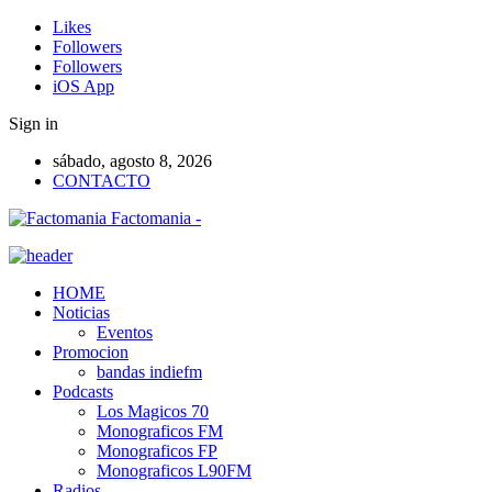
Likes
Followers
Followers
iOS App
Sign in
sábado, agosto 8, 2026
CONTACTO
Factomania -
HOME
Noticias
Eventos
Promocion
bandas indiefm
Podcasts
Los Magicos 70
Monograficos FM
Monograficos FP
Monograficos L90FM
Radios