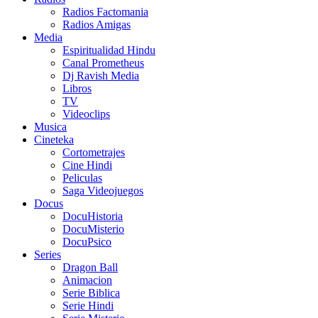
Radios Factomania
Radios Amigas
Media
Espiritualidad Hindu
Canal Prometheus
Dj Ravish Media
Libros
TV
Videoclips
Musica
Cineteka
Cortometrajes
Cine Hindi
Peliculas
Saga Videojuegos
Docus
DocuHistoria
DocuMisterio
DocuPsico
Series
Dragon Ball
Animacion
Serie Biblica
Serie Hindi