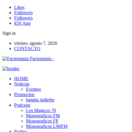
Likes
Followers
Followers
iOS App
Sign in
viernes, agosto 7, 2026
CONTACTO
Factomania -
HOME
Noticias
Eventos
Promocion
bandas indiefm
Podcasts
Los Magicos 70
Monograficos FM
Monograficos FP
Monograficos L90FM
Radios