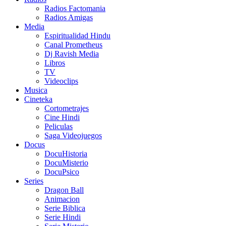
Radios Factomania
Radios Amigas
Media
Espiritualidad Hindu
Canal Prometheus
Dj Ravish Media
Libros
TV
Videoclips
Musica
Cineteka
Cortometrajes
Cine Hindi
Peliculas
Saga Videojuegos
Docus
DocuHistoria
DocuMisterio
DocuPsico
Series
Dragon Ball
Animacion
Serie Biblica
Serie Hindi