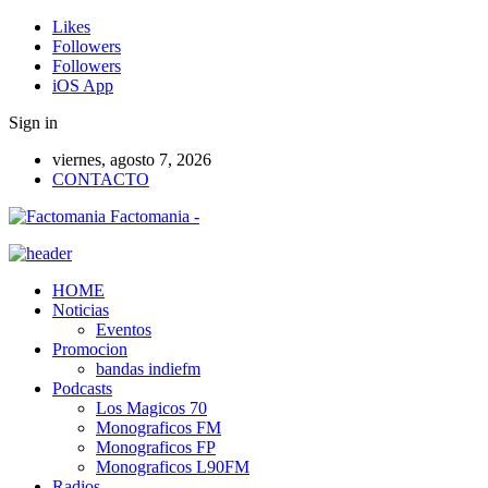
Likes
Followers
Followers
iOS App
Sign in
viernes, agosto 7, 2026
CONTACTO
Factomania -
HOME
Noticias
Eventos
Promocion
bandas indiefm
Podcasts
Los Magicos 70
Monograficos FM
Monograficos FP
Monograficos L90FM
Radios