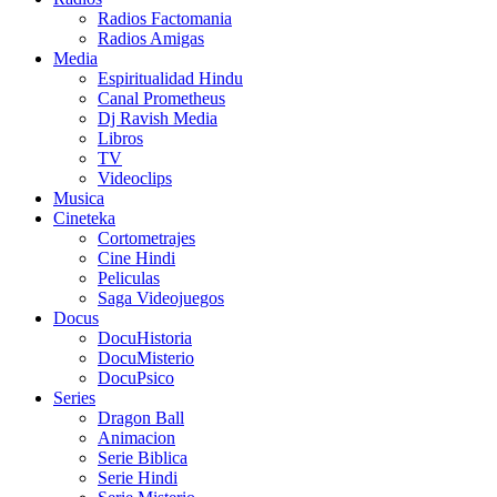
Radios Factomania
Radios Amigas
Media
Espiritualidad Hindu
Canal Prometheus
Dj Ravish Media
Libros
TV
Videoclips
Musica
Cineteka
Cortometrajes
Cine Hindi
Peliculas
Saga Videojuegos
Docus
DocuHistoria
DocuMisterio
DocuPsico
Series
Dragon Ball
Animacion
Serie Biblica
Serie Hindi