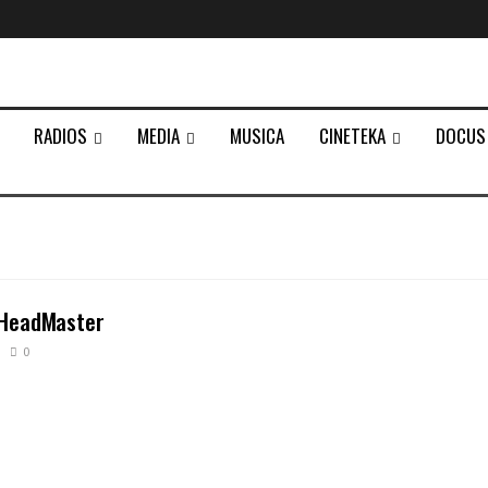
RADIOS
MEDIA
MUSICA
CINETEKA
DOCUS
 HeadMaster
0