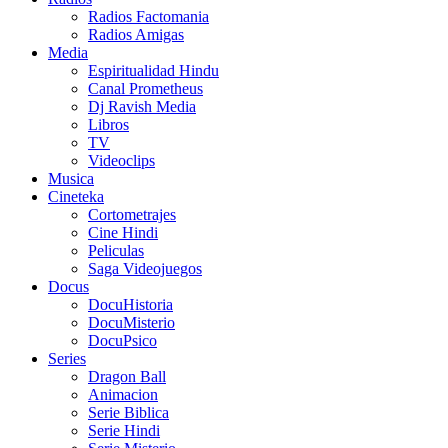
Radios Factomania
Radios Amigas
Media
Espiritualidad Hindu
Canal Prometheus
Dj Ravish Media
Libros
TV
Videoclips
Musica
Cineteka
Cortometrajes
Cine Hindi
Peliculas
Saga Videojuegos
Docus
DocuHistoria
DocuMisterio
DocuPsico
Series
Dragon Ball
Animacion
Serie Biblica
Serie Hindi