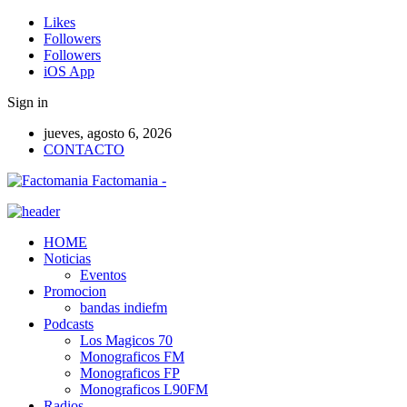
Likes
Followers
Followers
iOS App
Sign in
jueves, agosto 6, 2026
CONTACTO
Factomania -
HOME
Noticias
Eventos
Promocion
bandas indiefm
Podcasts
Los Magicos 70
Monograficos FM
Monograficos FP
Monograficos L90FM
Radios