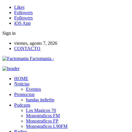
Likes
Followers
Followers
iOS App
Sign in
viernes, agosto 7, 2026
CONTACTO
Factomania -
HOME
Noticias
Eventos
Promocion
bandas indiefm
Podcasts
Los Magicos 70
Monograficos FM
Monograficos FP
Monograficos L90FM
Radios