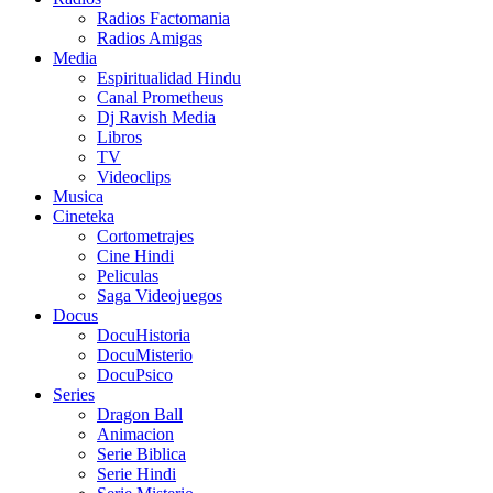
Radios Factomania
Radios Amigas
Media
Espiritualidad Hindu
Canal Prometheus
Dj Ravish Media
Libros
TV
Videoclips
Musica
Cineteka
Cortometrajes
Cine Hindi
Peliculas
Saga Videojuegos
Docus
DocuHistoria
DocuMisterio
DocuPsico
Series
Dragon Ball
Animacion
Serie Biblica
Serie Hindi