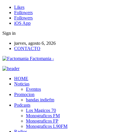
Likes
Followers
Followers
iOS App
Sign in
jueves, agosto 6, 2026
CONTACTO
Factomania -
HOME
Noticias
Eventos
Promocion
bandas indiefm
Podcasts
Los Magicos 70
Monograficos FM
Monograficos FP
Monograficos L90FM
Radios