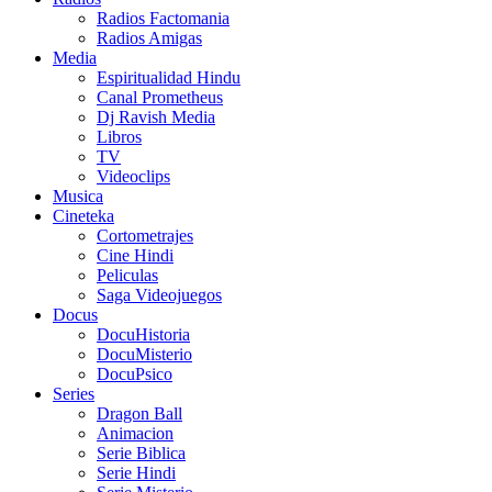
Radios Factomania
Radios Amigas
Media
Espiritualidad Hindu
Canal Prometheus
Dj Ravish Media
Libros
TV
Videoclips
Musica
Cineteka
Cortometrajes
Cine Hindi
Peliculas
Saga Videojuegos
Docus
DocuHistoria
DocuMisterio
DocuPsico
Series
Dragon Ball
Animacion
Serie Biblica
Serie Hindi