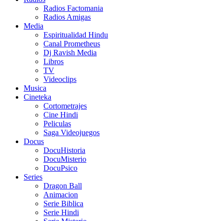
Radios Factomania
Radios Amigas
Media
Espiritualidad Hindu
Canal Prometheus
Dj Ravish Media
Libros
TV
Videoclips
Musica
Cineteka
Cortometrajes
Cine Hindi
Peliculas
Saga Videojuegos
Docus
DocuHistoria
DocuMisterio
DocuPsico
Series
Dragon Ball
Animacion
Serie Biblica
Serie Hindi