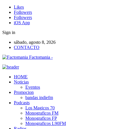
Likes
Followers
Followers
iOS App
Sign in
sábado, agosto 8, 2026
CONTACTO
Factomania -
HOME
Noticias
Eventos
Promocion
bandas indiefm
Podcasts
Los Magicos 70
Monograficos FM
Monograficos FP
Monograficos L90FM
Radios