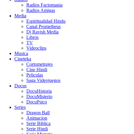
Radios Factomania
Radios Amigas
Media
Espiritualidad Hindu
Canal Prometheus
Dj Ravish Media
Libros
TV
Videoclips
Musica
Cineteka
Cortometrajes
Cine Hindi
Peliculas
Saga Videojuegos
Docus
DocuHistoria
DocuMisterio
DocuPsico
Series
Dragon Ball
Animacion
Serie Biblica
Serie Hindi