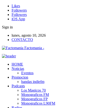
Likes
Followers
Followers
iOS App
Sign in
lunes, agosto 10, 2026
CONTACTO
Factomania -
HOME
Noticias
Eventos
Promocion
bandas indiefm
Podcasts
Los Magicos 70
Monograficos FM
Monograficos FP
Monograficos L90FM
Radios