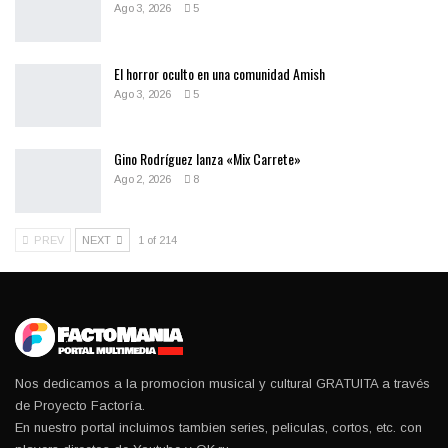
Ago 3, 2026
5
El horror oculto en una comunidad Amish
Ago 3, 2026
5
Gino Rodríguez lanza «Mix Carrete»
Ago 2, 2026
8
PREV
NEXT
1 of 214
Nos dedicamos a la promocion musical y cultural GRATUITA a través
de Proyecto Factoría.
En nuestro portal incluimos tambien series, peliculas, cortos, etc. con