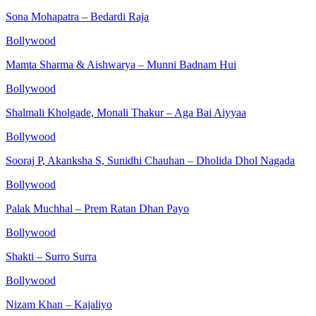
Sona Mohapatra – Bedardi Raja
Bollywood
Mamta Sharma & Aishwarya – Munni Badnam Hui
Bollywood
Shalmali Kholgade, Monali Thakur – Aga Bai Aiyyaa
Bollywood
Sooraj P, Akanksha S, Sunidhi Chauhan – Dholida Dhol Nagada
Bollywood
Palak Muchhal – Prem Ratan Dhan Payo
Bollywood
Shakti – Surro Surra
Bollywood
Nizam Khan – Kajaliyo