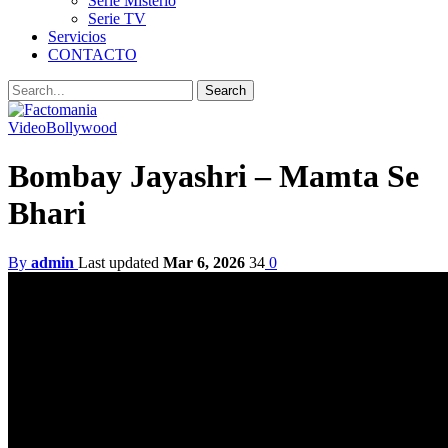
Serie Misterio
Serie TV
Servicios
CONTACTO
Video
Bollywood
Bombay Jayashri – Mamta Se
Bhari
By
admin
Last updated
Mar 6, 2026
34
0