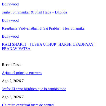
Bollywood
Janhvi Shrimankar & Shail Hada – Dholida
Bollywood
Keerthana Vaidyanathan & Sai Prabha – Hey Sinamika
Bollywood
KALI SHAKTI – | USHA UTHUP | HARSH UPADHYAY |
PRANAV VATSA
Recent Posts
Arjun: el principe guerrero
Ago 7, 2026
7
Jesús: El error histórico que lo cambió todo
Ago 3, 2026
7
Un retiro espiritual fuera de control