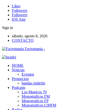
Likes
Followers
Followers
iOS App
Sign in
sábado, agosto 8, 2026
CONTACTO
Factomania -
HOME
Noticias
Eventos
Promocion
bandas indiefm
Podcasts
Los Magicos 70
Monograficos FM
Monograficos FP
Monograficos L90FM
Radios