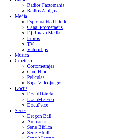
Radios Factomania
Radios Amigas
Media
Espiritualidad Hindu
Canal Prometheus
Dj Ravish Media
Libros
TV
Videoclips
Musica
Cineteka
Cortometrajes
Cine Hindi
Peliculas
Saga Videojuegos
Docus
DocuHistoria
DocuMisterio
DocuPsico
Series
Dragon Ball
Animacion
Serie Biblica
Serie Hindi