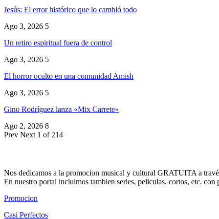
Jesús: El error histórico que lo cambió todo
Ago 3, 2026
5
Un retiro espiritual fuera de control
Ago 3, 2026
5
El horror oculto en una comunidad Amish
Ago 3, 2026
5
Gino Rodríguez lanza «Mix Carrete»
Ago 2, 2026
8
Prev
Next
1 of 214
Nos dedicamos a la promocion musical y cultural GRATUITA a través
En nuestro portal incluimos tambien series, peliculas, cortos, etc. co
Promocion
Casi Perfectos