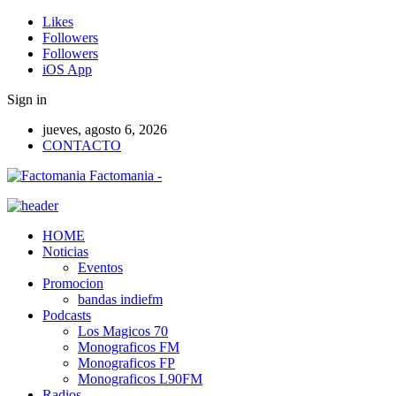
Likes
Followers
Followers
iOS App
Sign in
jueves, agosto 6, 2026
CONTACTO
Factomania -
HOME
Noticias
Eventos
Promocion
bandas indiefm
Podcasts
Los Magicos 70
Monograficos FM
Monograficos FP
Monograficos L90FM
Radios