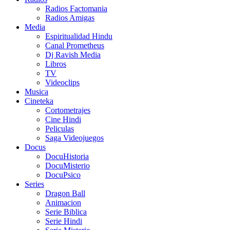
Radios Factomania
Radios Amigas
Media
Espiritualidad Hindu
Canal Prometheus
Dj Ravish Media
Libros
TV
Videoclips
Musica
Cineteka
Cortometrajes
Cine Hindi
Peliculas
Saga Videojuegos
Docus
DocuHistoria
DocuMisterio
DocuPsico
Series
Dragon Ball
Animacion
Serie Biblica
Serie Hindi