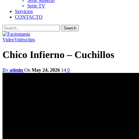
Serie Misterio
Serie TV
Servicios
CONTACTO
Video
Videoclips
Chico Infierno – Cuchillos
By
admin
On
May 24, 2026
14
0