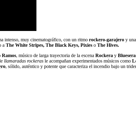
a intenso, muy cinematográfico, con un ritmo
rockero-garajero
y unas
o a
The White Stripes, The Black Keys, Pixies
o
The Hives.
o Ramos
, músico de larga trayectoria de la escena
Rockera
y
Bluesera
de
llamaradas rockeras
le acompañan experimentados músicos como
L
ero
, sólido, auténtico y potente que caracteriza el incendio bajo un trid