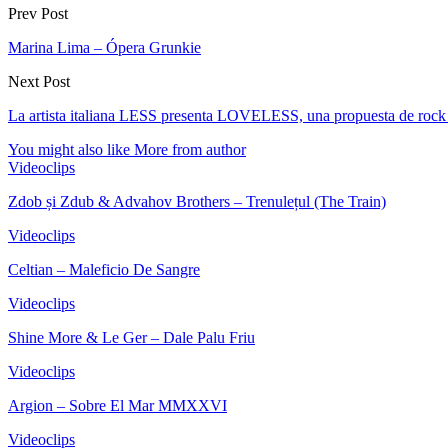
Prev Post
Marina Lima – Ópera Grunkie
Next Post
La artista italiana LESS presenta LOVELESS, una propuesta de rock
You might also like
More from author
Videoclips
Zdob și Zdub & Advahov Brothers – Trenulețul (The Train)
Videoclips
Celtian – Maleficio De Sangre
Videoclips
Shine More & Le Ger – Dale Palu Friu
Videoclips
Argion – Sobre El Mar MMXXVI
Videoclips