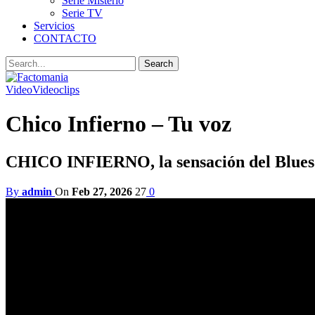
Serie Misterio
Serie TV
Servicios
CONTACTO
Video
Videoclips
Chico Infierno – Tu voz
CHICO INFIERNO, la sensación del Blues 
By
admin
On
Feb 27, 2026
27
0