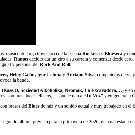
os
, músico de larga trayectoria de la escena
Rockera
y
Bluesera
y cono
muladas,
Ramos
decidió dar un giro a su carrera y comenzar desde cero
iginal y personal del
Rock And Roll
.
ver, Heloy Galán, Igor Letona
y
Adriano Silva
, compañeros de viaj
provoca la banda
.
n (Kase.O, Soziedad Alkoholika, Neomak, La Excavadora,…
) y en
gros, sombras, luces, efectos, … que le dan a
“Tu Voz”
y en general a
C
con brasas del
Blues
de raíz y un sonido actual y muy trabajado en el l
 segundo álbum, previsto para la primavera de 2026, del cual están com