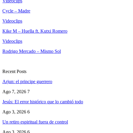
Videoclips
Cycle – Madre
Videoclips
Kike M – Huella ft. Kutxi Romero
Videoclips
Rodrigo Mercado – Mismo Sol
Recent Posts
Arjun: el principe guerrero
Ago 7, 2026
7
Jesús: El error histórico que lo cambió todo
Ago 3, 2026
6
Un retiro espiritual fuera de control
Ago 3, 2026
6