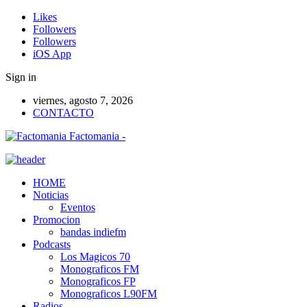
Likes
Followers
Followers
iOS App
Sign in
viernes, agosto 7, 2026
CONTACTO
Factomania -
HOME
Noticias
Eventos
Promocion
bandas indiefm
Podcasts
Los Magicos 70
Monograficos FM
Monograficos FP
Monograficos L90FM
Radios