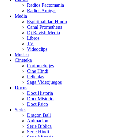
Radios Factomania
Radios Amigas
Media
Espiritualidad Hindu
Canal Prometheus
Dj Ravish Media
Libros
TV
Videoclips
Musica
Cineteka
Cortometrajes
Cine Hindi
Peliculas
Saga Videojuegos
Docus
DocuHistoria
DocuMisterio
DocuPsico
Series
Dragon Ball
Animacion
Serie Biblica
Serie Hindi