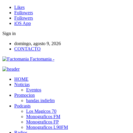
Likes
Followers
Followers
iOS App
Sign in
domingo, agosto 9, 2026
CONTACTO
Factomania -
HOME
Noticias
Eventos
Promocion
bandas indiefm
Podcasts
Los Magicos 70
Monograficos FM
Monograficos FP
Monograficos L90FM
Radios