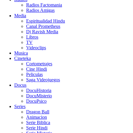
Radios Factomania
Radios Amigas
Media
Espiritualidad Hindu
Canal Prometheus
Dj Ravish Media
Libros
TV
Videoclips
Musica
Cineteka
Cortometrajes
Cine Hindi
Peliculas
Saga Videojuegos
Docus
DocuHistoria
DocuMisterio
DocuPsico
Series
Dragon Ball
Animacion
Serie Biblica
Serie Hindi