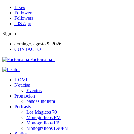
Likes
Followers
Followers
iOS App
Sign in
domingo, agosto 9, 2026
CONTACTO
Factomania -
HOME
Noticias
Eventos
Promocion
bandas indiefm
Podcasts
Los Magicos 70
Monograficos FM
Monograficos FP
Monograficos L90FM
Radios