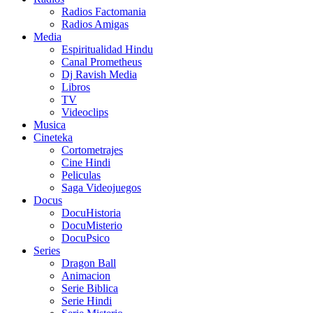
Radios Factomania
Radios Amigas
Media
Espiritualidad Hindu
Canal Prometheus
Dj Ravish Media
Libros
TV
Videoclips
Musica
Cineteka
Cortometrajes
Cine Hindi
Peliculas
Saga Videojuegos
Docus
DocuHistoria
DocuMisterio
DocuPsico
Series
Dragon Ball
Animacion
Serie Biblica
Serie Hindi