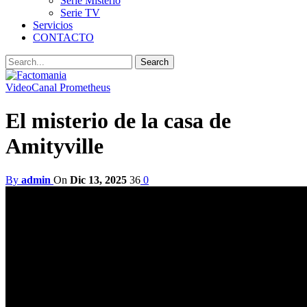
Serie Misterio
Serie TV
Servicios
CONTACTO
Video
Canal Prometheus
El misterio de la casa de
Amityville
By
admin
On
Dic 13, 2025
36
0