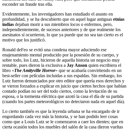
esconder un fraude tras ella.
Evidentemente, los investigadores han estudiado el asunto en
profundidad, y se ha descubierto que en aquel lugar antiguas
etnias
indias
dejaban morir a sus miembros locos o enfermos, pero,
independientemente, de sucesos anteriores y de que realmente los
asesinatos sí ocurrieron, lo que ya puede que no sea tan cierto es el
motivo que los justificó.
Ronald deFeo se evitó una condena mayor aduciendo ese
enajenamiento mental producido por la posesión de su cuerpo, y
sobre todo, los Lutz, hicieron de aquella historia un negocio muy
rentable, pues dieron la exclusiva a
Jay Anson
quien escribiera el
libro «
The Amityville Horror
» que se acabaría convirtiendo en un
best-seller con películas incluidas a sus espaldas. Sin embargo, los
Lutz fueron denunciados por otro editor que quería esos derechos y
se vieron forzados a explicar en juicio que ciertos hechos que habían
contado podían no ser del todo ciertos, como la levitación de su
esposa, o la tormenta eléctrica que azotó la casa el día de su partida
(cuando los partes meteorológicos no detectaron nada en aquel día).
Lo cierto también es que la leyenda urbana se ha encargado de ir
engordando cada vez más la historia, y se han podido leer cosas
como que a Louis Lutz se le comenzaron a caer los dientes; que en
cierta ocasión todos los muebles del salón de la casa dieron vueltas