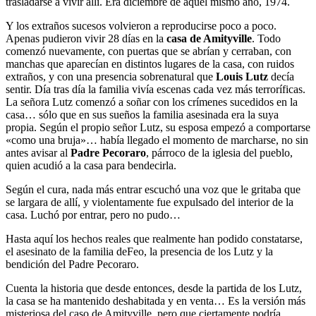
trasladarse a vivir allí. Era diciembre de aquel mismo año, 1974.
Y los extraños sucesos volvieron a reproducirse poco a poco.
Apenas pudieron vivir 28 días en la
casa de Amityville
. Todo
comenzó nuevamente, con puertas que se abrían y cerraban, con
manchas que aparecían en distintos lugares de la casa, con ruidos
extraños, y con una presencia sobrenatural que
Louis Lutz
decía
sentir. Día tras día la familia vivía escenas cada vez más terroríficas.
La señora Lutz comenzó a soñar con los crímenes sucedidos en la
casa… sólo que en sus sueños la familia asesinada era la suya
propia. Según el propio señor Lutz, su esposa empezó a comportarse
«como una bruja»… había llegado el momento de marcharse, no sin
antes avisar al
Padre Pecoraro
, párroco de la iglesia del pueblo,
quien acudió a la casa para bendecirla.
Según el cura, nada más entrar escuchó una voz que le gritaba que
se largara de allí, y violentamente fue expulsado del interior de la
casa. Luchó por entrar, pero no pudo…
Hasta aquí los hechos reales que realmente han podido constatarse,
el asesinato de la familia deFeo, la presencia de los Lutz y la
bendición del Padre Pecoraro.
Cuenta la historia que desde entonces, desde la partida de los Lutz,
la casa se ha mantenido deshabitada y en venta… Es la versión más
misteriosa del caso de Amityville, pero que ciertamente podría