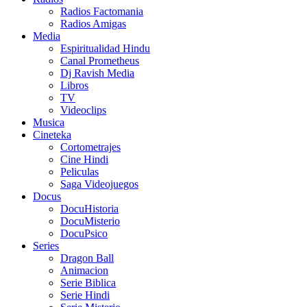
Radios Factomania
Radios Amigas
Media
Espiritualidad Hindu
Canal Prometheus
Dj Ravish Media
Libros
TV
Videoclips
Musica
Cineteka
Cortometrajes
Cine Hindi
Peliculas
Saga Videojuegos
Docus
DocuHistoria
DocuMisterio
DocuPsico
Series
Dragon Ball
Animacion
Serie Biblica
Serie Hindi