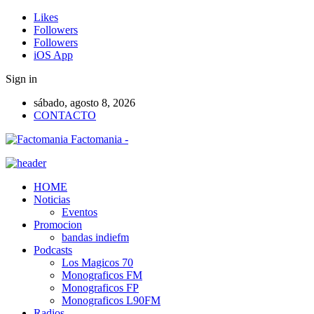
Likes
Followers
Followers
iOS App
Sign in
sábado, agosto 8, 2026
CONTACTO
Factomania -
HOME
Noticias
Eventos
Promocion
bandas indiefm
Podcasts
Los Magicos 70
Monograficos FM
Monograficos FP
Monograficos L90FM
Radios