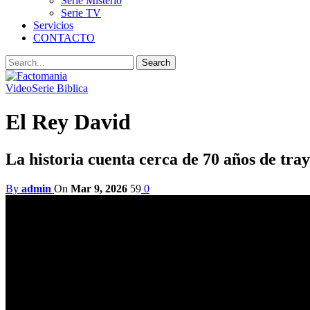
Serie Misterio
Serie TV
Servicios
CONTACTO
Video
Serie Biblica
El Rey David
La historia cuenta cerca de 70 años de tra
By
admin
On
Mar 9, 2026
59
0