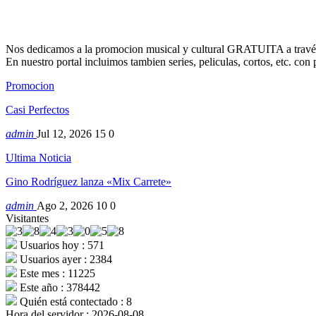
Nos dedicamos a la promocion musical y cultural GRATUITA a través
En nuestro portal incluimos tambien series, peliculas, cortos, etc. co
Promocion
Casi Perfectos
admin
Jul 12, 2026
15
0
Ultima Noticia
Gino Rodríguez lanza «Mix Carrete»
admin
Ago 2, 2026
10
0
Visitantes
Usuarios hoy : 571
Usuarios ayer : 2384
Este mes : 11225
Este año : 378442
Quién está contectado : 8
Hora del servidor : 2026-08-08