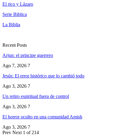
El rico y Lázaro
Serie Biblica
La Biblia
Recent Posts
Arjun: el principe guerrero
Ago 7, 2026
7
Jesús: El error histórico que lo cambió todo
Ago 3, 2026
7
Un retiro espiritual fuera de control
Ago 3, 2026
7
El horror oculto en una comunidad Amish
Ago 3, 2026
7
Prev
Next
1 of 214