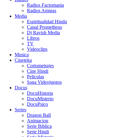
Radios Factomania
Radios Amigas
Media
Espiritualidad Hindu
Canal Prometheus
Dj Ravish Media
Libros
TV
Videoclips
Musica
Cineteka
Cortometrajes
Cine Hindi
Peliculas
Saga Videojuegos
Docus
DocuHistoria
DocuMisterio
DocuPsico
Series
Dragon Ball
Animacion
Serie Biblica
Serie Hindi