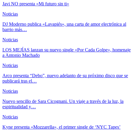
Javi NO presenta «Mi futuro sin ti»
Noticias
DJ Moderno publica «Lavapiés», una carta de amor electrónica al
barrio más…
Noticias
LOS MEJÍAS lanzan su nuevo single «Por Cada Golpe», homenaje
a Antonio Machado
Noticias
Arco presenta “Debo”, nuevo adelanto de su próximo disco que se
publicará tras el…
Noticias
Nuevo sencillo de Sara Cicognani. Un viaje a través de la luz, la
espiritualidad y…
Noticias
Kyne presenta «Mozzarella», el primer single de ‘NYC Tapes’