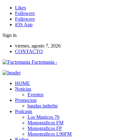
Likes
Followers
Followers
iOS App
Sign in
viernes, agosto 7, 2026
CONTACTO
Factomania -
HOME
Noticias
Eventos
Promocion
bandas indiefm
Podcasts
Los Magicos 70
Monograficos FM
Monograficos FP
Monograficos L90FM
Radios