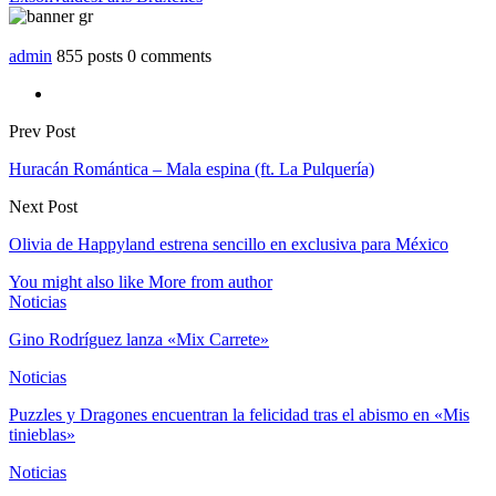
admin
855 posts
0 comments
Prev Post
Huracán Romántica – Mala espina (ft. La Pulquería)
Next Post
Olivia de Happyland estrena sencillo en exclusiva para México
You might also like
More from author
Noticias
Gino Rodríguez lanza «Mix Carrete»
Noticias
Puzzles y Dragones encuentran la felicidad tras el abismo en «Mis
tinieblas»
Noticias