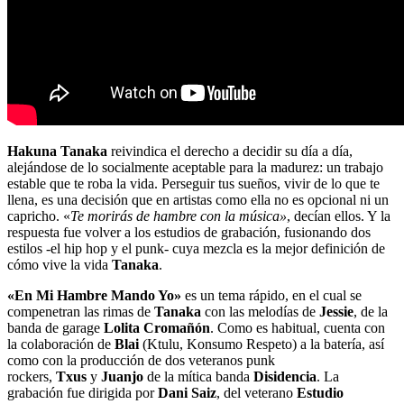
Hakuna Tanaka
reivindica el derecho a decidir su día a día,
alejándose de lo socialmente aceptable para la madurez: un trabajo
estable que te roba la vida. Perseguir tus sueños, vivir de lo que te
llena, es una decisión que en artistas como ella no es opcional ni un
capricho. «
Te morirás de hambre con la música»
, decían ellos. Y la
respuesta fue volver a los estudios de grabación, fusionando dos
estilos -el hip hop y el punk- cuya mezcla es la mejor definición de
cómo vive la vida
Tanaka
.
«En Mi Hambre Mando Yo»
es un tema rápido, en el cual se
compenetran las rimas de
Tanaka
con las melodías de
Jessie
, de la
banda de garage
Lolita Cromañón
. Como es habitual, cuenta con
la colaboración de
Blai
(Ktulu, Konsumo Respeto) a la batería, así
como con la producción de dos veteranos punk
rockers,
Txus
y
Juanjo
de la mítica banda
Disidencia
. La
grabación fue dirigida por
Dani Saiz
, del veterano
Estudio