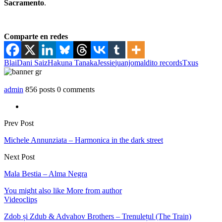
Sacramento
.
Comparte en redes
Blai
Dani Saiz
Hakuna Tanaka
Jessie
juanjo
maldito records
Txus
admin
856 posts
0 comments
Prev Post
Michele Annunziata – Harmonica in the dark street
Next Post
Mala Bestia – Alma Negra
You might also like
More from author
Videoclips
Zdob și Zdub & Advahov Brothers – Trenulețul (The Train)