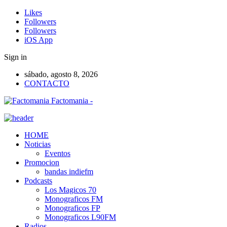
Likes
Followers
Followers
iOS App
Sign in
sábado, agosto 8, 2026
CONTACTO
Factomania -
HOME
Noticias
Eventos
Promocion
bandas indiefm
Podcasts
Los Magicos 70
Monograficos FM
Monograficos FP
Monograficos L90FM
Radios