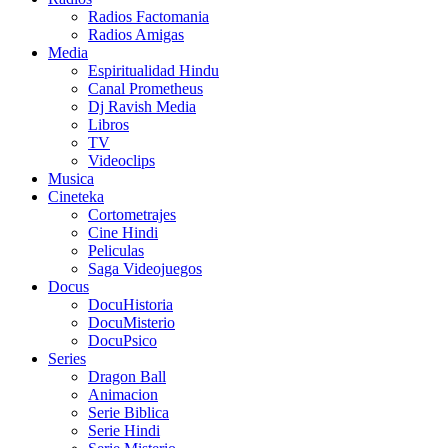
Radios Factomania
Radios Amigas
Media
Espiritualidad Hindu
Canal Prometheus
Dj Ravish Media
Libros
TV
Videoclips
Musica
Cineteka
Cortometrajes
Cine Hindi
Peliculas
Saga Videojuegos
Docus
DocuHistoria
DocuMisterio
DocuPsico
Series
Dragon Ball
Animacion
Serie Biblica
Serie Hindi