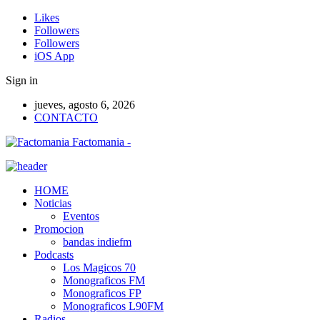
Likes
Followers
Followers
iOS App
Sign in
jueves, agosto 6, 2026
CONTACTO
Factomania -
HOME
Noticias
Eventos
Promocion
bandas indiefm
Podcasts
Los Magicos 70
Monograficos FM
Monograficos FP
Monograficos L90FM
Radios