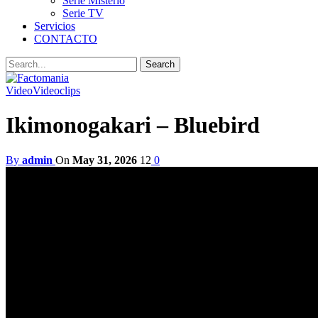
Serie Misterio
Serie TV
Servicios
CONTACTO
Video
Videoclips
Ikimonogakari – Bluebird
By
admin
On
May 31, 2026
12
0