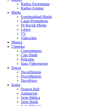
Radios Factomania
Radios Amigas
Media
Espiritualidad Hindu
Canal Prometheus
Dj Ravish Media
Libros
TV
Videoclips
Musica
Cineteka
Cortometrajes
Cine Hindi
Peliculas
Saga Videojuegos
Docus
DocuHistoria
DocuMisterio
DocuPsico
Series
Dragon Ball
Animacion
Serie Biblica
Serie Hindi