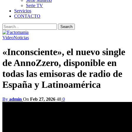
Serie Misterio
Serie TV
Servicios
CONTACTO
Video
Noticias
«Inconsciente», el nuevo single
de AnnoZzero, disponible en
todas las emisoras de radio de
España y Latinoamérica
By
admin
On
Feb 27, 2026
48
0