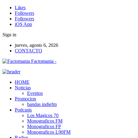
Likes
Followers
Followers
iOS App
Sign in
jueves, agosto 6, 2026
CONTACTO
Factomania -
HOME
Noticias
Eventos
Promocion
bandas indiefm
Podcasts
Los Magicos 70
Monograficos FM
Monograficos FP
Monograficos L90FM
Radios