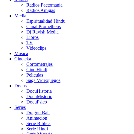
Radios Factomania
Radios Amigas
Media
Espiritualidad Hindu
Canal Prometheus
Dj Ravish Media
Libros
TV
Videoclips
Musica
Cineteka
Cortometrajes
Cine Hindi
Peliculas
Saga Videojuegos
Docus
DocuHistoria
DocuMisterio
DocuPsico
Series
Dragon Ball
Animacion
Serie Biblica
Serie Hindi