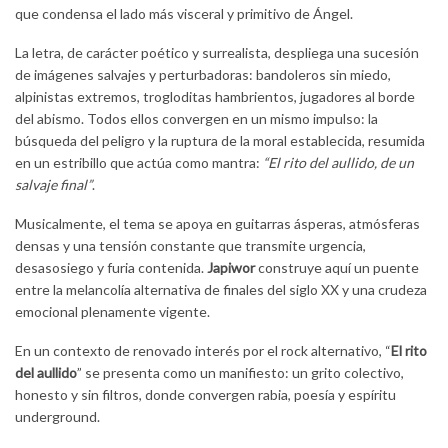
que condensa el lado más visceral y primitivo de Ángel.
La letra, de carácter poético y surrealista, despliega una sucesión
de imágenes salvajes y perturbadoras: bandoleros sin miedo,
alpinistas extremos, trogloditas hambrientos, jugadores al borde
del abismo. Todos ellos convergen en un mismo impulso: la
búsqueda del peligro y la ruptura de la moral establecida, resumida
en un estribillo que actúa como mantra:
“El rito del aullido, de un
salvaje final”
.
Musicalmente, el tema se apoya en guitarras ásperas, atmósferas
densas y una tensión constante que transmite urgencia,
desasosiego y furia contenida.
Japiwor
construye aquí un puente
entre la melancolía alternativa de finales del siglo XX y una crudeza
emocional plenamente vigente.
En un contexto de renovado interés por el rock alternativo, “
El rito
del aullido
” se presenta como un manifiesto: un grito colectivo,
honesto y sin filtros, donde convergen rabia, poesía y espíritu
underground.