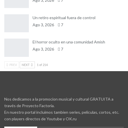
Ago 3, 2026
7
Un retiro espiritual fuera de control
Ago 3, 2026
7
El horror oculto en una comunidad Amish
Ago 3, 2026
7
PREV
NEXT
1 of 214
Nos dedicamos a la promocion musical y cultural GRATUITA a
través de Proyecto Factoría.
En nuestro portal incluimos tambien series, peliculas, cortos, etc.
con players directos de Youtube y OK.ru