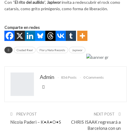
Con “
El rito del aullido
”,
Japiwor
invita a redescubrir el rock como
catarsis, como grito primigenio, como forma de liberación.
Comparte en redes
Ciudad Real
Flor y Nata Records
Japiwor
Admin
856 Posts
0 Comments
PREV POST
NEXT POST
Nicola Paderi – K•A•O•S
CHRIS ISAAK regresará a
Barcelona con un