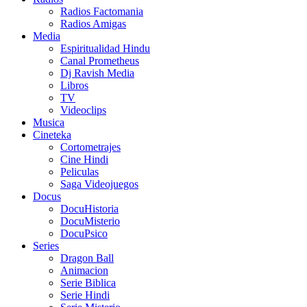
Radios Factomania
Radios Amigas
Media
Espiritualidad Hindu
Canal Prometheus
Dj Ravish Media
Libros
TV
Videoclips
Musica
Cineteka
Cortometrajes
Cine Hindi
Peliculas
Saga Videojuegos
Docus
DocuHistoria
DocuMisterio
DocuPsico
Series
Dragon Ball
Animacion
Serie Biblica
Serie Hindi