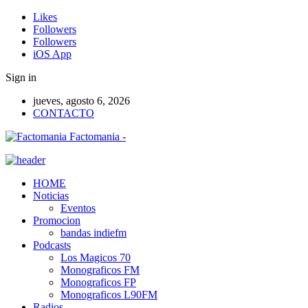
Likes
Followers
Followers
iOS App
Sign in
jueves, agosto 6, 2026
CONTACTO
Factomania -
HOME
Noticias
Eventos
Promocion
bandas indiefm
Podcasts
Los Magicos 70
Monograficos FM
Monograficos FP
Monograficos L90FM
Radios