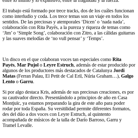
entre lo íntimo y lo expansivo, entre la fragilidad y la fuerza.
El trabajo está formado por trece tracks, dos de los cuáles funcionan
como interludio y coda. Los trece temas son un viaje en todos los
sentidos. De las preciosas y atemporales ‘Dicen’ o ‘nada nada’,
colaboración con Rita Payés, a la pureza y riqueza de temas como
‘Jim’ o ‘Simple Song’, colaboración con Zitro, a las cálidas guitarras
y las suaves melodías de ‘no vull pensar’ y ‘Temps’.
Un disco en el que colaboran voces tan especiales como
Rita
Payés
,
Mar Pujol
o
Leyre Estruch
, además de estar producido por
algunos de los productores más destacados de Catalunya
Jordi
Matas
(Ferran Palau, El Petit de Cal Eril, Núria Graham…),
Galgo
Lento
o
Garru
.
Si por algo destaca Kris, además de sus preciosas creaciones, es por
su cautivador directo. Presentándolo a principios de año en Casa
Montjuïc, ya estamos preparando la gira de este año para poder
rodar por toda España. Su versitilidad permite diferentes formatos,
des del dúo a dos voces con Leyre Estruch, al quintento
acompañada de músicos de la talla de Darío Barroso, Garru y
Tramel Levalle.