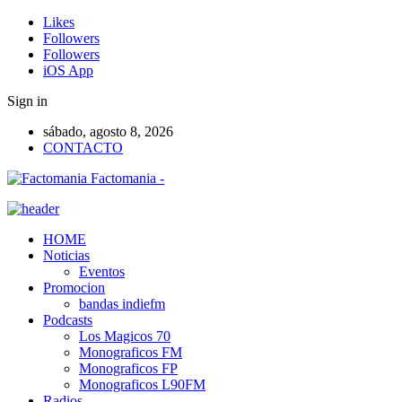
Likes
Followers
Followers
iOS App
Sign in
sábado, agosto 8, 2026
CONTACTO
Factomania -
HOME
Noticias
Eventos
Promocion
bandas indiefm
Podcasts
Los Magicos 70
Monograficos FM
Monograficos FP
Monograficos L90FM
Radios