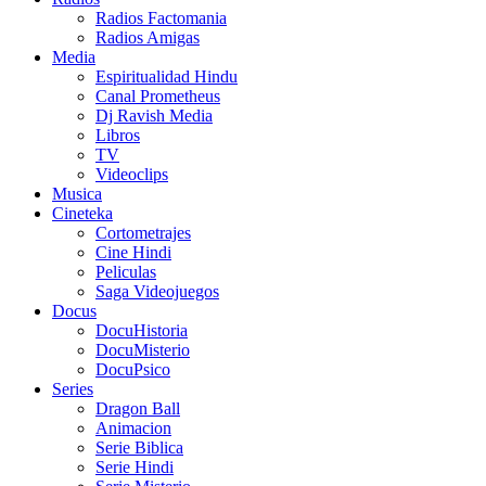
Radios Factomania
Radios Amigas
Media
Espiritualidad Hindu
Canal Prometheus
Dj Ravish Media
Libros
TV
Videoclips
Musica
Cineteka
Cortometrajes
Cine Hindi
Peliculas
Saga Videojuegos
Docus
DocuHistoria
DocuMisterio
DocuPsico
Series
Dragon Ball
Animacion
Serie Biblica
Serie Hindi