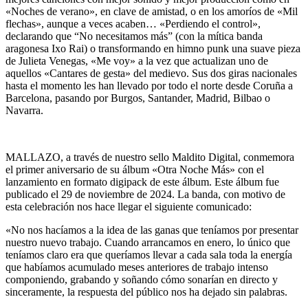
«Noches de verano», en clave de amistad, o en los amoríos de «Mil
flechas», aunque a veces acaben… «Perdiendo el control»,
declarando que “No necesitamos más” (con la mítica banda
aragonesa Ixo Rai) o transformando en himno punk una suave pieza
de Julieta Venegas, «Me voy» a la vez que actualizan uno de
aquellos «Cantares de gesta» del medievo. Sus dos giras nacionales
hasta el momento les han llevado por todo el norte desde Coruña a
Barcelona, pasando por Burgos, Santander, Madrid, Bilbao o
Navarra.
MALLAZO, a través de nuestro sello Maldito Digital, conmemora
el primer aniversario de su álbum «Otra Noche Más» con el
lanzamiento en formato digipack de este álbum. Este álbum fue
publicado el 29 de noviembre de 2024. La banda, con motivo de
esta celebración nos hace llegar el siguiente comunicado:
«No nos hacíamos a la idea de las ganas que teníamos por presentar
nuestro nuevo trabajo. Cuando arrancamos en enero, lo único que
teníamos claro era que queríamos llevar a cada sala toda la energía
que habíamos acumulado meses anteriores de trabajo intenso
componiendo, grabando y soñando cómo sonarían en directo y
sinceramente, la respuesta del público nos ha dejado sin palabras.