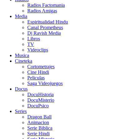
Radios Factomania
Radios Amigas
Media
Espiritualidad Hindu
Canal Prometheus
Dj Ravish Media
Libros
TV
Videoclips
Musica
Cineteka
Cortometrajes
Cine Hindi
Peliculas
Saga Videojuegos
Docus
DocuHistoria
DocuMisterio
DocuPsico
Series
Dragon Ball
Animacion
Serie Biblica
Serie Hindi