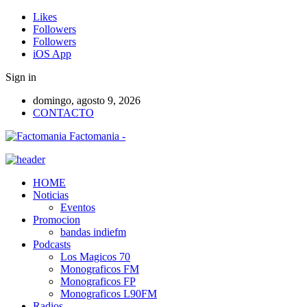
Likes
Followers
Followers
iOS App
Sign in
domingo, agosto 9, 2026
CONTACTO
Factomania -
HOME
Noticias
Eventos
Promocion
bandas indiefm
Podcasts
Los Magicos 70
Monograficos FM
Monograficos FP
Monograficos L90FM
Radios