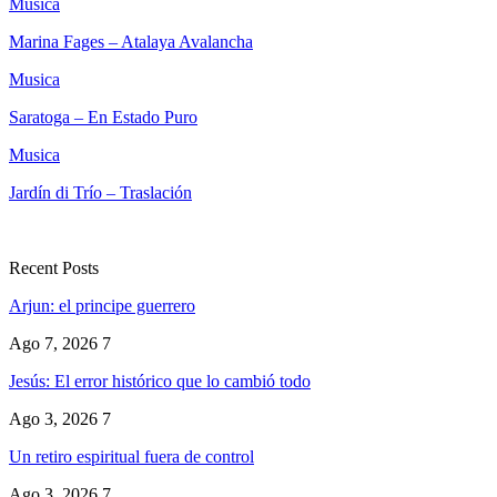
Musica
Marina Fages – Atalaya Avalancha
Musica
Saratoga – En Estado Puro
Musica
Jardín di Trío – Traslación
Recent Posts
Arjun: el principe guerrero
Ago 7, 2026
7
Jesús: El error histórico que lo cambió todo
Ago 3, 2026
7
Un retiro espiritual fuera de control
Ago 3, 2026
7