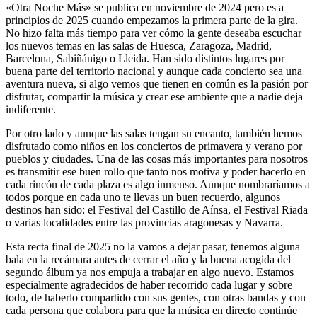
«Otra Noche Más» se publica en noviembre de 2024 pero es a
principios de 2025 cuando empezamos la primera parte de la gira.
No hizo falta más tiempo para ver cómo la gente deseaba escuchar
los nuevos temas en las salas de Huesca, Zaragoza, Madrid,
Barcelona, Sabiñánigo o Lleida. Han sido distintos lugares por
buena parte del territorio nacional y aunque cada concierto sea una
aventura nueva, si algo vemos que tienen en común es la pasión por
disfrutar, compartir la música y crear ese ambiente que a nadie deja
indiferente.
Por otro lado y aunque las salas tengan su encanto, también hemos
disfrutado como niños en los conciertos de primavera y verano por
pueblos y ciudades. Una de las cosas más importantes para nosotros
es transmitir ese buen rollo que tanto nos motiva y poder hacerlo en
cada rincón de cada plaza es algo inmenso. Aunque nombraríamos a
todos porque en cada uno te llevas un buen recuerdo, algunos
destinos han sido: el Festival del Castillo de Aínsa, el Festival Riada
o varias localidades entre las provincias aragonesas y Navarra.
Esta recta final de 2025 no la vamos a dejar pasar, tenemos alguna
bala en la recámara antes de cerrar el año y la buena acogida del
segundo álbum ya nos empuja a trabajar en algo nuevo. Estamos
especialmente agradecidos de haber recorrido cada lugar y sobre
todo, de haberlo compartido con sus gentes, con otras bandas y con
cada persona que colabora para que la música en directo continúe