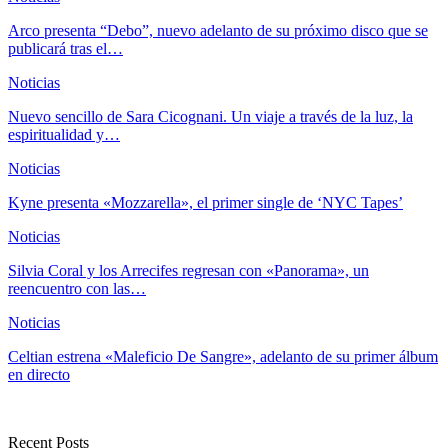
Arco presenta “Debo”, nuevo adelanto de su próximo disco que se
publicará tras el…
Noticias
Nuevo sencillo de Sara Cicognani. Un viaje a través de la luz, la
espiritualidad y…
Noticias
Kyne presenta «Mozzarella», el primer single de ‘NYC Tapes’
Noticias
Silvia Coral y los Arrecifes regresan con «Panorama», un
reencuentro con las…
Noticias
Celtian estrena «Maleficio De Sangre», adelanto de su primer álbum
en directo
Recent Posts