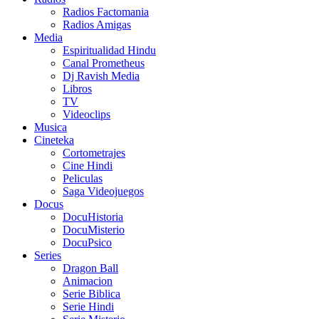
Radios Factomania
Radios Amigas
Media
Espiritualidad Hindu
Canal Prometheus
Dj Ravish Media
Libros
TV
Videoclips
Musica
Cineteka
Cortometrajes
Cine Hindi
Peliculas
Saga Videojuegos
Docus
DocuHistoria
DocuMisterio
DocuPsico
Series
Dragon Ball
Animacion
Serie Biblica
Serie Hindi