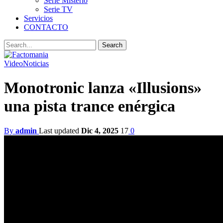
Serie Misterio
Serie TV
Servicios
CONTACTO
Video
Noticias
Monotronic lanza «Illusions»
una pista trance enérgica
By
admin
Last updated
Dic 4, 2025
17
0