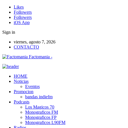
Likes
Followers
Followers
iOS App
Sign in
viernes, agosto 7, 2026
CONTACTO
Factomania -
HOME
Noticias
Eventos
Promocion
bandas indiefm
Podcasts
Los Magicos 70
Monograficos FM
Monograficos FP
Monograficos L90FM
Radios