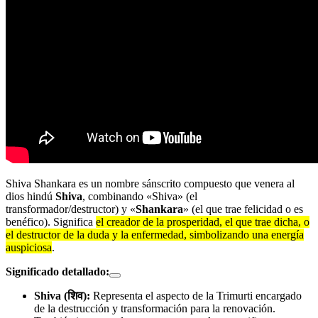
Shiva Shankara es un nombre sánscrito compuesto que venera al
dios hindú
Shiva
, combinando «Shiva» (el
transformador/destructor) y «
Shankara
» (el que trae felicidad o es
benéfico). Significa
el creador de la prosperidad, el que trae dicha, o
el destructor de la duda y la enfermedad, simbolizando una energía
auspiciosa
.
Significado detallado:
Shiva (शिव):
Representa el aspecto de la Trimurti encargado
de la destrucción y transformación para la renovación.