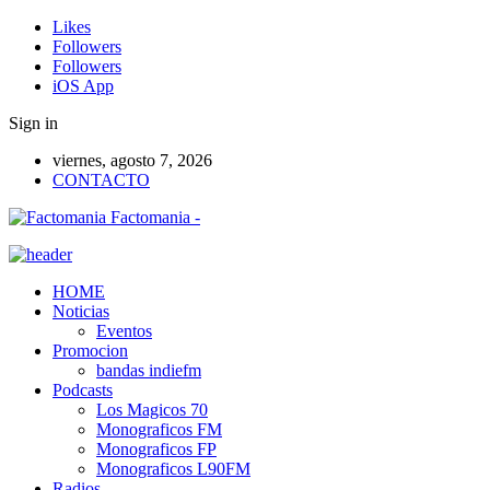
Likes
Followers
Followers
iOS App
Sign in
viernes, agosto 7, 2026
CONTACTO
Factomania -
HOME
Noticias
Eventos
Promocion
bandas indiefm
Podcasts
Los Magicos 70
Monograficos FM
Monograficos FP
Monograficos L90FM
Radios