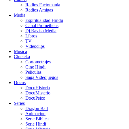
Radios Factomania
Radios Amigas
Media
Espiritualidad Hindu
Canal Prometheus
Dj Ravish Media
Libros
TV
Videoclips
Musica
Cineteka
Cortometrajes
Cine Hindi
Peliculas
Saga Videojuegos
Docus
DocuHistoria
DocuMisterio
DocuPsico
Series
Dragon Ball
Animacion
Serie Biblica
Serie Hindi