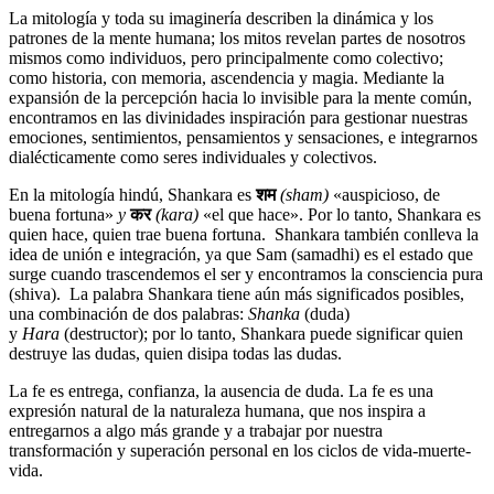
La mitología y toda su imaginería describen la dinámica y los
patrones de la mente humana; los mitos revelan partes de nosotros
mismos como individuos, pero principalmente como colectivo;
como historia, con memoria, ascendencia y magia. Mediante la
expansión de la percepción hacia lo invisible para la mente común,
encontramos en las divinidades inspiración para gestionar nuestras
emociones, sentimientos, pensamientos y sensaciones, e integrarnos
dialécticamente como seres individuales y colectivos.
En la mitología hindú, Shankara es
शम
(sham)
«auspicioso, de
buena fortuna»
y
कर
(kara)
«el que hace». Por lo tanto, Shankara es
quien hace, quien trae buena fortuna.
Shankara también conlleva la
idea de unión e integración, ya que Sam (samadhi) es el estado que
surge cuando trascendemos el ser y encontramos la consciencia pura
(shiva).
La palabra Shankara tiene aún más significados posibles,
una combinación de dos palabras:
Shanka
(duda)
y
Hara
(destructor); por lo tanto, Shankara puede significar quien
destruye las dudas, quien disipa todas las dudas.
La fe es entrega, confianza, la ausencia de duda. La fe es una
expresión natural de la naturaleza humana, que nos inspira a
entregarnos a algo más grande y a trabajar por nuestra
transformación y superación personal en los ciclos de vida-muerte-
vida.