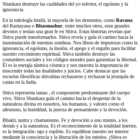
Shankara destruye las cualidades del yo inferior, el egoísmo y la
ignorancia.
En la mitología hindú, la mayoría de los demonios, como
Ravana
del Ramayana o
Bhasmashur
, entre muchos otros, eran grandes
devotos y tenían una gran fe en Shiva. Estas historias revelan que
Shiva puede transformarlos. Shiva revela y guía el camino hacia la
transmutación de nuestras sombras. Nos libera de impurezas como la
ignorancia, el egoísmo, la ilusión, el apego y el orgullo para facilitar
nuestro crecimiento espiritual. Shiva también destruye las
costumbres sociales y los códigos morales para garantizar la libertad.
Él es la energía tántrica cósmica y nos muestra la importancia de
trascender todas las dualidades y juicios. Cabe destacar que las
escuelas filosóficas shivaístas rechazaron y rechazan la jerarquía de
castas en la India.
Shiva representa tamas , el componente predominante del cuerpo
vivo. Shiva Shankara guía el camino hacia el despertar de la
naturaleza divina en nosotros, los humanos, y valores como el
altruismo, la humildad, la pureza de pensamiento y la devoción.
Bhakti, tantra y chamanismo. Fe y devoción a uno mismo, a los
demás y a la naturaleza. Es el reconocimiento de la totalidad interior,
es la integración: ego y espíritu. Es equilibrar nuestro ser interior
mediante la consciencia y la liberación de los miedos. ¡Shiva es