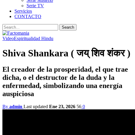
Serie Misterio
Serie TV
Servicios
CONTACTO
Video
Espiritualidad Hindu
Shiva Shankara ( जय् शिव शंकर )
El creador de la prosperidad, el que trae
dicha, o el destructor de la duda y la
enfermedad, simbolizando una energía
auspiciosa
By
admin
Last updated
Ene 23, 2026
56
0