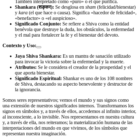
También interpretado como «puro» o el que purifica.
Shankara (शङ्कर):
Se desglosa en
sham
(felicidad/bienestar)
y
kara
(el que hace o causa). Significa «hacedor de felicidad»,
«benefactor» o «el auspicioso».
Significado Conjunto:
Se refiere a Shiva como la entidad
benévola que destruye la duda, los obstáculos, la enfermedad
y el mal para fortalecer la fe y el bienestar del devoto.
Contexto y Uso:
Jaya Shiva Shankara:
Es un mantra de sanación utilizado
para invocar la victoria sobre la enfermedad y la muerte.
Atributos:
Se le considera el creador de la prosperidad y el
que aporta bienestar.
Significado Espiritual:
Shankar es uno de los 108 nombres
de Shiva, destacando su aspecto benevolente y destructor de
la ignorancia.
Somos seres representativos; vemos el mundo y sus signos como
una extensión de nuestros significados internos. Transformamos los
signos en símbolos y, a través de ellos, accedemos al infinito interior,
al inconsciente, a lo invisible. Nos representamos en nuestra cultura
y, a través de ella, nos reiteramos; la materialización humana de las
interpretaciones del mundo en que vivimos, de los símbolos que
representan nuestra imaginación.