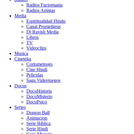
Radios Factomania
Radios Amigas
Media
Espiritualidad Hindu
Canal Prometheus
Dj Ravish Media
Libros
TV
Videoclips
Musica
Cineteka
Cortometrajes
Cine Hindi
Peliculas
Saga Videojuegos
Docus
DocuHistoria
DocuMisterio
DocuPsico
Series
Dragon Ball
Animacion
Serie Biblica
Serie Hindi