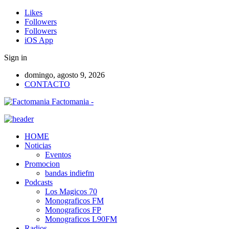
Likes
Followers
Followers
iOS App
Sign in
domingo, agosto 9, 2026
CONTACTO
Factomania -
HOME
Noticias
Eventos
Promocion
bandas indiefm
Podcasts
Los Magicos 70
Monograficos FM
Monograficos FP
Monograficos L90FM
Radios