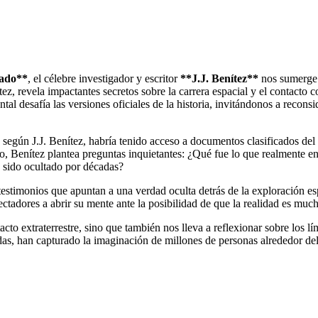
tado**
, el célebre investigador y escritor
**J.J. Benítez**
nos sumerge e
z, revela impactantes secretos sobre la carrera espacial y el contacto co
al desafía las versiones oficiales de la historia, invitándonos a reconsi
egún J.J. Benítez, habría tenido acceso a documentos clasificados del
dio, Benítez plantea preguntas inquietantes: ¿Qué fue lo que realmente 
 sido ocultado por décadas?
estimonios que apuntan a una verdad oculta detrás de la exploración esp
ctadores a abrir su mente ante la posibilidad de que la realidad es mu
cto extraterrestre, sino que también nos lleva a reflexionar sobre los 
tidas, han capturado la imaginación de millones de personas alrededor d