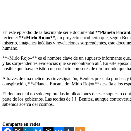
En este episodio de la fascinante serie documental
**Planeta Encan
reciente:
**»Mirlo Rojo»**
, un proyecto encubierto que, según Beníte
misterio, imágenes inéditas y revelaciones sorprendentes, este document
humano.
**»Mirlo Rojo»** es el nombre clave de un supuesto informante que, s
y las sorprendentes evidencias que se encontraron allí. En este episo
posible que haya existido un contacto con seres de otro mundo que ha
A través de una meticulosa investigación, Benítez presenta pruebas y t
conspiración, **»Planeta Encantado: Mirlo Rojo»** desafía a los espe
El documental no solo explora las implicaciones de este supuesto conta
parte de los gobiernos. Las teorías de J.J. Benítez, aunque controver
sabemos acerca del cosmos.
Comparte en redes