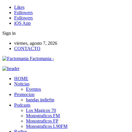
Likes
Followers
Followers
iOS App
Sign in
viernes, agosto 7, 2026
CONTACTO
Factomania -
HOME
Noticias
Eventos
Promocion
bandas indiefm
Podcasts
Los Magicos 70
Monograficos FM
Monograficos FP
Monograficos L90FM
Radios