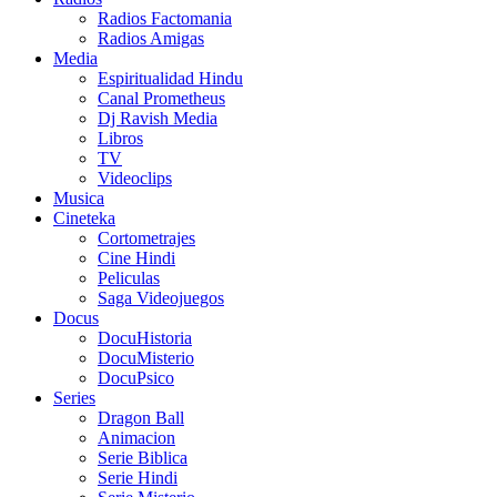
Radios Factomania
Radios Amigas
Media
Espiritualidad Hindu
Canal Prometheus
Dj Ravish Media
Libros
TV
Videoclips
Musica
Cineteka
Cortometrajes
Cine Hindi
Peliculas
Saga Videojuegos
Docus
DocuHistoria
DocuMisterio
DocuPsico
Series
Dragon Ball
Animacion
Serie Biblica
Serie Hindi