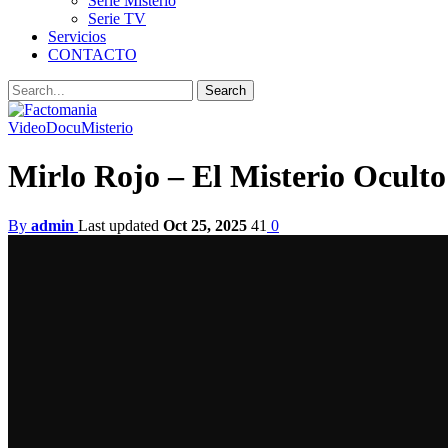
Serie Misterio
Serie TV
Servicios
CONTACTO
Video
DocuMisterio
Mirlo Rojo – El Misterio Oculto 
By
admin
Last updated
Oct 25, 2025
41
0