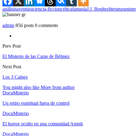
análisis
aventura
ciencia-ficcion
crítica
fantasía
J.J. Benítez
literatura
miste
admin
856 posts
0 comments
Prev Post
El Misterio de las Caras de Bélmez
Next Post
Los 3 Caínes
You might also like
More from author
DocuMisterio
Un retiro espiritual fuera de control
DocuMisterio
El horror oculto en una comunidad Amish
DocuMisterio