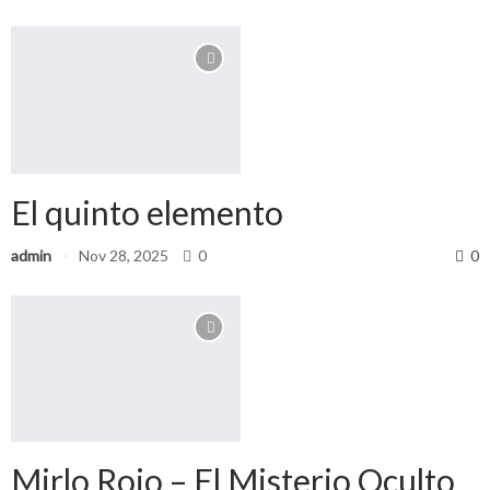
El quinto elemento
admin
Nov 28, 2025
0
0
Mirlo Rojo – El Misterio Oculto