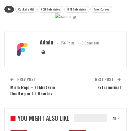
Castaño Gil
RCN Televisión
RTI Televisión
Tres Caínes
Admin
856 Posts
0 Comments
PREV POST
NEXT POST
Mirlo Rojo – El Misterio
Extranormal
Oculto por J.J. Benítez
YOU MIGHT ALSO LIKE
All