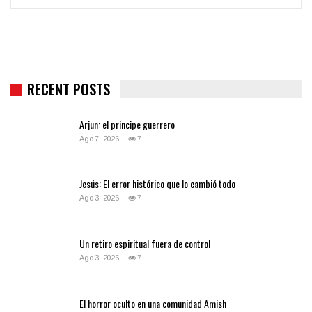
RECENT POSTS
Arjun: el principe guerrero
Ago 7, 2026
7
Jesús: El error histórico que lo cambió todo
Ago 3, 2026
7
Un retiro espiritual fuera de control
Ago 3, 2026
7
El horror oculto en una comunidad Amish