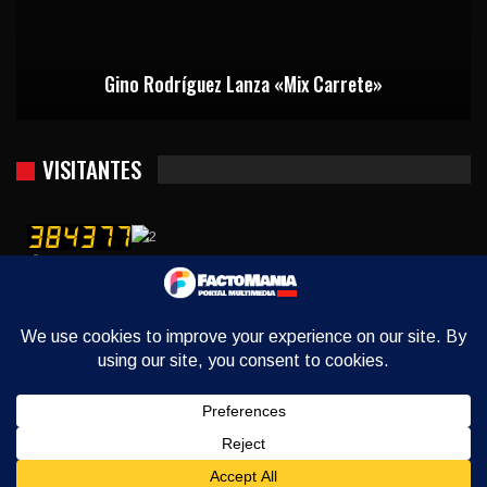
Gino Rodríguez Lanza «Mix Carrete»
VISITANTES
Usuarios hoy : 1285
Usuarios ayer : 2384
Este mes : 11939
Este año : 379156
Quién está contectado : 18
Hora del servidor : 2026-08-08
© 2026 - Factomania. All Rights Reserved.
Website Design:
Factomania