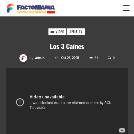
VIDEO
SERIE TV
Los 3 Caínes
On
Oct 25, 2025
54
0
By
Admin