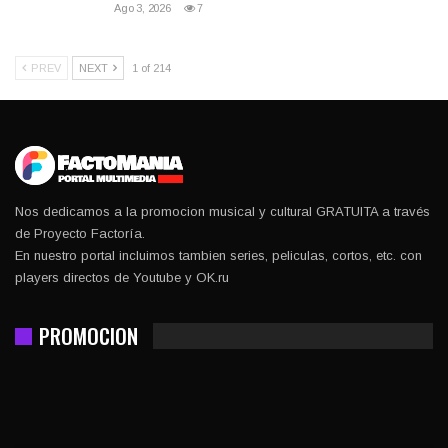
Ago 3, 2026
7
PREV
NEXT
1 of 214
Nos dedicamos a la promocion musical y cultural GRATUITA a través
de Proyecto Factoría.
En nuestro portal incluimos tambien series, peliculas, cortos, etc. con
players directos de Youtube y OK.ru
PROMOCION